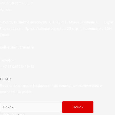
«Gulf Stream» L.L.C.
Адрес:
195272, г.Санкт-Петербург, ВН. ТЕР. Г. Муниципальный Округ
Пискаревка , Пр-кт. Лабораторный д. 23 стр. 1, помещение 30Н
Email:
golf-strIm13@mail.ru
Телефон:
т.
+7 (812)935-49-13
О НАС
Весь спектр квалифицированных подводно-технических и
водолазных работ.