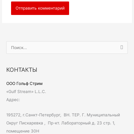
П
о
и
КОНТАКТЫ
с
к
ООО Гольф Стрим
:
«Gulf Stream» L.L.C.
Адрес:
195272, г.Санкт-Петербург, ВН. ТЕР. Г. Муниципальный
Округ Пискаревка , Пр-кт. Лабораторный д. 23 стр. 1,
помещение 30Н