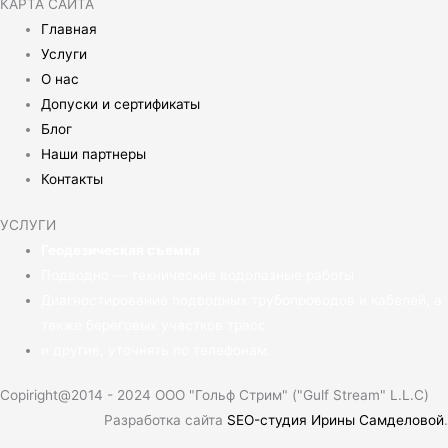
КАРТА САЙТА
Главная
Услуги
О нас
Допуски и сертификаты
Блог
Наши партнеры
Контакты
УСЛУГИ
Геодезическая съемка
Подводно — технические водолазные работы
Диагностирование подводных трубопроводов и кабелей, а
также береговых участков трасс
и другие, уточнять по телефонам.
Copiright@2014 - 2024 ООО "Гольф Стрим" ("Gulf Stream" L.L.C)
Разработка сайта
SEO-студия Ирины Самделовой
.