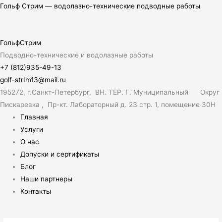
Перейти
Меню
Поиск:
Меню
Гольф Стрим — водолазно-технические подводные работы
к
содержимому
ГольфСтрим
Подводно-технические и водолазные работы
+7 (812)935-49-13
golf-strIm13@mail.ru
195272, г.Санкт-Петербург, ВН. ТЕР. Г. Муниципальный Округ
Пискаревка , Пр-кт. Лабораторный д. 23 стр. 1, помещение 30Н
Главная
Услуги
О нас
Допуски и сертификаты
Блог
Наши партнеры
Контакты