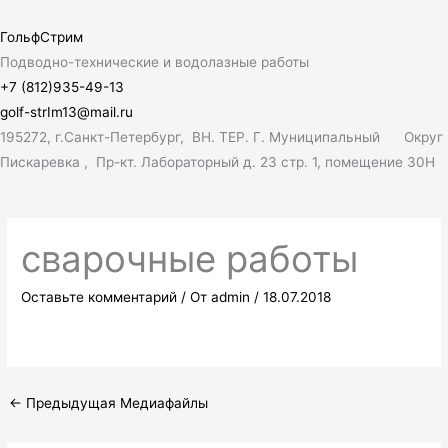
Перейти
Поиск:
к
ГольфСтрим
содержимому
Подводно-технические и водолазные работы
+7 (812)935-49-13
golf-strIm13@mail.ru
195272, г.Санкт-Петербург, ВН. ТЕР. Г. Муниципальный Округ
Пискаревка , Пр-кт. Лабораторный д. 23 стр. 1, помещение 30Н
Меню
сварочные работы
Оставьте комментарий
/ От
admin
/
18.07.2018
←
Предыдущая Медиафайлы