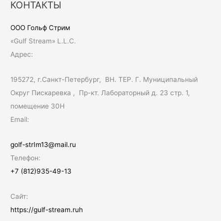
КОНТАКТЫ
с
к
ООО Гольф Стрим
:
«Gulf Stream» L.L.C.
Адрес:
195272, г.Санкт-Петербург, ВН. ТЕР. Г. Муниципальный
Округ Пискаревка , Пр-кт. Лабораторный д. 23 стр. 1,
помещение 30Н
Email:
golf-strIm13@mail.ru
Телефон:
+7 (812)935-49-13
Сайт:
https://gulf-stream.ruh