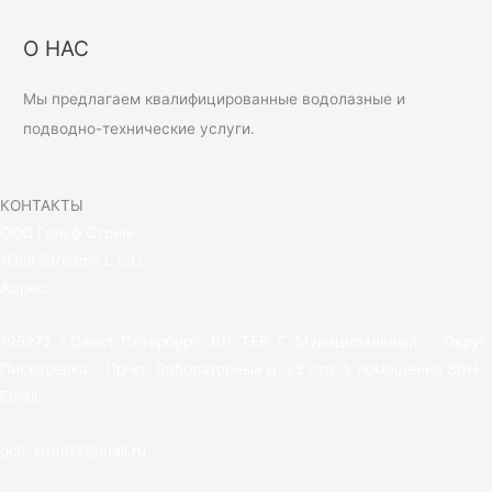
О НАС
Мы предлагаем квалифицированные водолазные и
подводно-технические услуги.
КОНТАКТЫ
ООО Гольф Стрим
«Gulf Stream» L.L.C.
Адрес:
195272, г.Санкт-Петербург, ВН. ТЕР. Г. Муниципальный Округ
Пискаревка , Пр-кт. Лабораторный д. 23 стр. 1, помещение 30Н
Email:
golf-strIm13@mail.ru