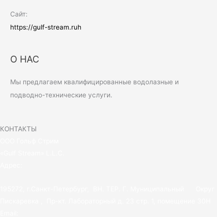
Сайт:
https://gulf-stream.ruh
О НАС
Мы предлагаем квалифицированные водолазные и
подводно-технические услуги.
КОНТАКТЫ
ООО Гольф Стрим
«Gulf Stream» L.L.C.
Адрес:
195272, г.Санкт-Петербург, ВН. ТЕР. Г. Муниципальный Округ
Пискаревка , Пр-кт. Лабораторный д. 23 стр. 1, помещение 30Н
Email: