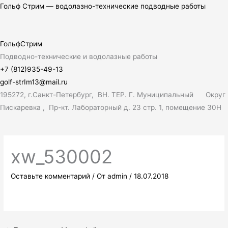
Перейти
Поиск:
Гольф Стрим — водолазно-технические подводные работы
к
содержимому
ГольфСтрим
Подводно-технические и водолазные работы
+7 (812)935-49-13
golf-strIm13@mail.ru
195272, г.Санкт-Петербург, ВН. ТЕР. Г. Муниципальный Округ
Пискаревка , Пр-кт. Лабораторный д. 23 стр. 1, помещение 30Н
Меню
xw_530002
Оставьте комментарий
/ От
admin
/
18.07.2018