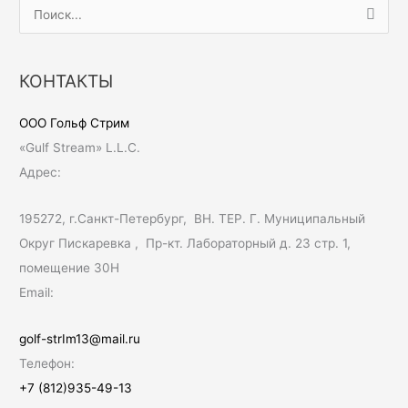
П
о
и
КОНТАКТЫ
с
к
ООО Гольф Стрим
:
«Gulf Stream» L.L.C.
Адрес:
195272, г.Санкт-Петербург, ВН. ТЕР. Г. Муниципальный
Округ Пискаревка , Пр-кт. Лабораторный д. 23 стр. 1,
помещение 30Н
Email:
golf-strIm13@mail.ru
Телефон:
+7 (812)935-49-13