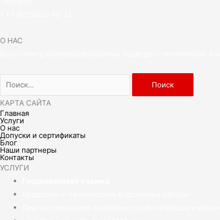
Телефон:
т.
+7 (812)935-49-13
О НАС
Весь спектр квалифицированных подводно-технических и в
КАРТА САЙТА
Главная
Услуги
О нас
Допуски и сертификаты
Блог
Наши партнеры
Контакты
УСЛУГИ
Геодезическая съемка
Подводно — технические водолазные работы
Диагностирование подводных трубопроводов и кабеле