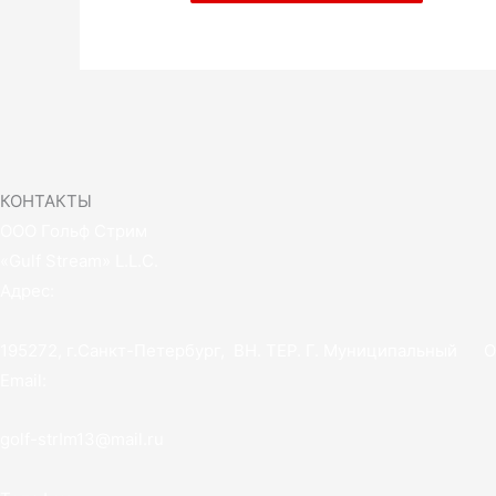
КОНТАКТЫ
ООО Гольф Стрим
«Gulf Stream» L.L.C.
Адрес:
195272, г.Санкт-Петербург, ВН. ТЕР. Г. Муниципальный Ок
Email:
golf-strIm13@mail.ru