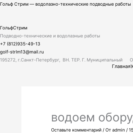
Перейти
Поиск:
Гольф Стрим — водолазно-технические подводные работы
к
содержимому
ГольфСтрим
Подводно-технические и водолазные работы
+7 (812)935-49-13
golf-strIm13@mail.ru
195272, г.Санкт-Петербург, ВН. ТЕР. Г. Муниципальный Ок
Главная
водоем обор
Оставьте комментарий
/ От
admin
/
1